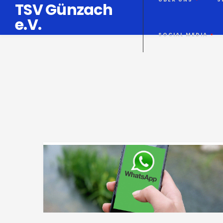
TSV Günzach
e.V.
SOCIAL MEDIA